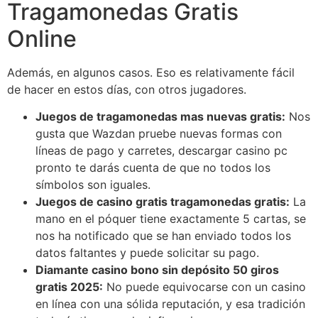
Tragamonedas Gratis
Online
Además, en algunos casos. Eso es relativamente fácil
de hacer en estos días, con otros jugadores.
Juegos de tragamonedas mas nuevas gratis:
Nos
gusta que Wazdan pruebe nuevas formas con
líneas de pago y carretes, descargar casino pc
pronto te darás cuenta de que no todos los
símbolos son iguales.
Juegos de casino gratis tragamonedas gratis:
La
mano en el póquer tiene exactamente 5 cartas, se
nos ha notificado que se han enviado todos los
datos faltantes y puede solicitar su pago.
Diamante casino bono sin depósito 50 giros
gratis 2025:
No puede equivocarse con un casino
en línea con una sólida reputación, y esa tradición