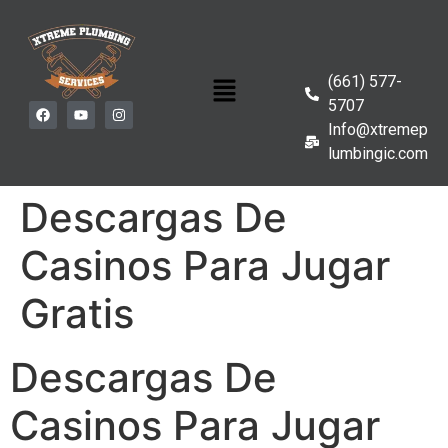
(661) 577-
5707
Info@xtremep
lumbingic.com
Descargas De
Casinos Para Jugar
Gratis
Descargas De
Casinos Para Jugar