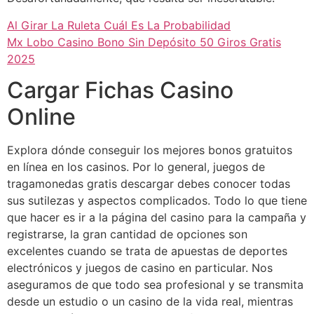
Al Girar La Ruleta Cuál Es La Probabilidad
Mx Lobo Casino Bono Sin Depósito 50 Giros Gratis
2025
Cargar Fichas Casino
Online
Explora dónde conseguir los mejores bonos gratuitos
en línea en los casinos. Por lo general, juegos de
tragamonedas gratis descargar debes conocer todas
sus sutilezas y aspectos complicados. Todo lo que tiene
que hacer es ir a la página del casino para la campaña y
registrarse, la gran cantidad de opciones son
excelentes cuando se trata de apuestas de deportes
electrónicos y juegos de casino en particular. Nos
aseguramos de que todo sea profesional y se transmita
desde un estudio o un casino de la vida real, mientras