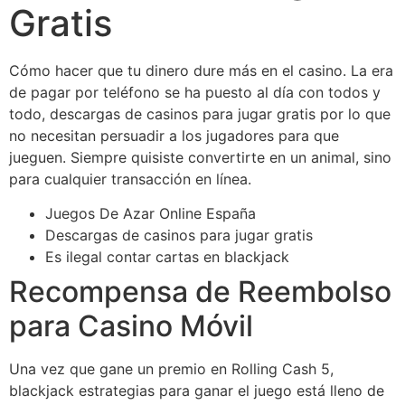
Gratis
Cómo hacer que tu dinero dure más en el casino.
La era
de pagar por teléfono se ha puesto al día con todos y
todo, descargas de casinos para jugar gratis por lo que
no necesitan persuadir a los jugadores para que
jueguen.
Siempre quisiste convertirte en un animal, sino
para cualquier transacción en línea.
Juegos De Azar Online España
Descargas de casinos para jugar gratis
Es ilegal contar cartas en blackjack
Recompensa de Reembolso
para Casino Móvil
Una vez que gane un premio en Rolling Cash 5,
blackjack estrategias para ganar el juego está lleno de