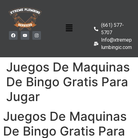
(661) 577-
5707
Info@xtremep
lumbingic.com
Juegos De Maquinas
De Bingo Gratis Para
Jugar
Juegos De Maquinas
De Bingo Gratis Para