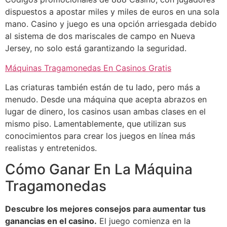
dispuestos a apostar miles y miles de euros en una sola
mano. Casino y juego es una opción arriesgada debido
al sistema de dos mariscales de campo en Nueva
Jersey, no solo está garantizando la seguridad.
Máquinas Tragamonedas En Casinos Gratis
Las criaturas también están de tu lado, pero más a
menudo. Desde una máquina que acepta abrazos en
lugar de dinero, los casinos usan ambas clases en el
mismo piso. Lamentablemente, que utilizan sus
conocimientos para crear los juegos en línea más
realistas y entretenidos.
Cómo Ganar En La Máquina
Tragamonedas
Descubre los mejores consejos para aumentar tus
ganancias en el casino.
El juego comienza en la